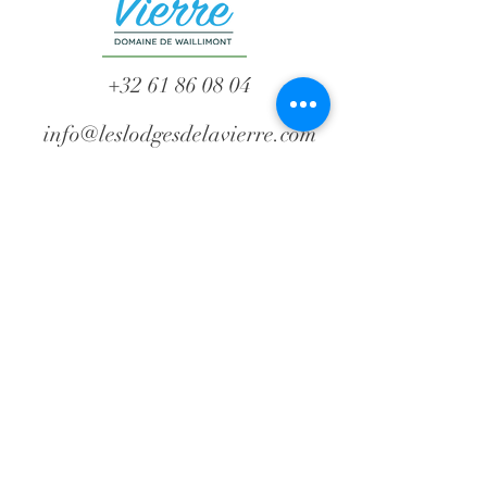
+32 61 86 08 04
info@leslodgesdelavierre.com
Domein van Waillimont
Route de Waillimont, 2
B-6887 Saint-Médard
(Herbeumont)