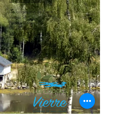
Legale informatie:
De lodges van de Vierre
Verica SARL
Rue de longwy 74
L-8080 Bertrange
BE0455.163.788
BE46
3630 8705 7136
BIC: BBRUBEBB
+32 61 86 08 04
info@leslodgesdelavierre.com