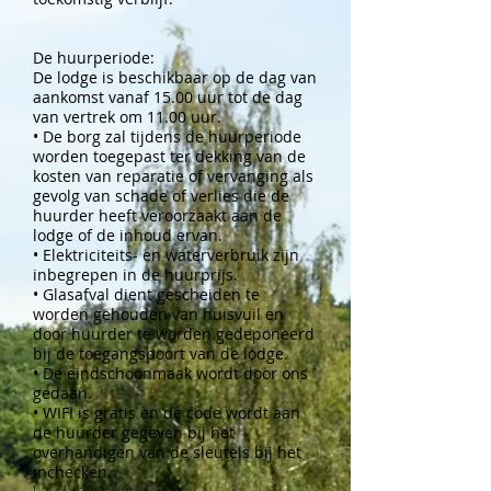
De huurperiode:
De lodge is beschikbaar op de dag van
aankomst vanaf 15.00 uur tot de dag
van vertrek om 11.00 uur.
• De borg zal tijdens de huurperiode
worden toegepast ter dekking van de
kosten van reparatie of vervanging als
gevolg van schade of verlies die de
huurder heeft veroorzaakt aan de
lodge of de inhoud ervan.
• Elektriciteits- en waterverbruik zijn
inbegrepen in de huurprijs.
• Glasafval dient gescheiden te
worden gehouden van huisvuil en
door huurder te worden gedeponeerd
bij de toegangspoort van de lodge.
• De eindschoonmaak wordt door ons
gedaan.
• WIFI is gratis en de code wordt aan
de huurder gegeven bij het
overhandigen van de sleutels bij het
inchecken.